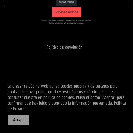
COPIAR CÓDIGO
Puede darse de baja en cualquier momento. Para ello, consulte nuestra información de
contacto en el aviso legal.
EMPEZAR A COMPRAR
Válido solo para nuev@s client@s en tu primer pedido.
Aplica el código al finalizar la compra.
iqitlinksmanager module
Aviso legal
Política de privacidad
Política de cookies
Política de devolución
La presente página web utiliza cookies propias y de terceros para
analizar tu navegación con fines estadísticos y técnicos. Puedes
consultar nuestra en política de cookies. Pulsa el botón “Acepta” para
confirmar que has leído y aceptado la información presentada.
Política
de Privacidad.
Accept