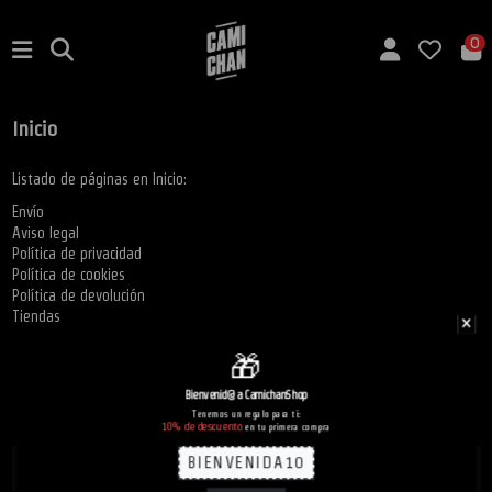
0
Inicio
Listado de páginas en Inicio:
Envío
Aviso legal
Política de privacidad
Política de cookies
Política de devolución
Tiendas
🎁
Bienvenid@ a CamichanShop
¡Suscribete a Camichan!
Tenemos un regalo para ti:
10% de descuento
en tu primera compra
BIENVENIDA10