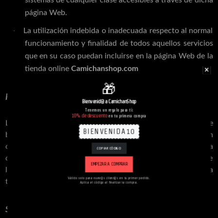
página Web.
La utilización indebida o inadecuada respecto al normal
·
funcionamiento y finalidad de todos aquellos servicios
que en su caso puedan incluirse en la página Web de la
tienda online
Camichanshop.com
🎁
RESPONSABILIDAD:
Bienvenid@ a CamichanShop
Tenemos un regalo para ti:
10% de descuento
en tu primera compra
La tienda online Camichanshop.com no se hace responsable
BIENVENIDA10
bajo ningún concepto por ningún tipo de daño que pudiesen
ocasionar los usuarios a la presente página Web, o a
COPIAR CÓDIGO
cualquier otra, por el uso ilegal o indebido de la misma o de
EMPEZAR A COMPRAR
los contenidos e informaciones accesibles o facilitadas a
Válido solo para nuev@s client@s en tu primer pedido.
través de ella.
Aplica el código al finalizar la compra.
SERVICIO